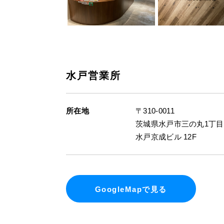
水戸営業所
所在地
〒310-0011
茨城県水戸市三の丸1丁目4
水戸京成ビル 12F
GoogleMapで見る