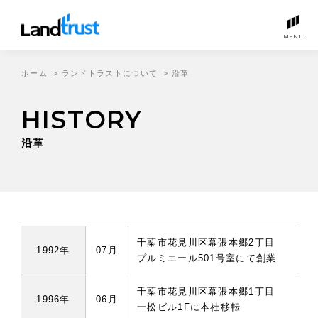
MENU
ホーム
>
ランドトラストについて
>
沿革
HISTORY
沿革
千葉市花見川区幕張本郷2丁目
1992年
07月
プルミエール501号室にて創業
千葉市花見川区幕張本郷1丁目
1996年
06月
一松ビル1Fに本社移転