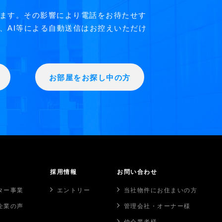
ます。その影響により電話をお待たせす
、AI等による自動送信はお控えいただけ
お部屋をお探し中の方
採用情報
お問い合わせ
ター事業
エントリー
当社物件にお住まいの方
企業の声
管理会社・オーナー様
仲介業者様