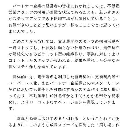
パートナー企業の経営者の皆様におかれましては、不動産
営業スタッフの採用が困難な状況であることも、若い皆さん
がステップアップできる転職市場が活気付いていることも、
お気づきのこととは思いますが、私もここまでとは思ってい
ませんでした。
このことから当社では、支店展開やスタッフの採用活動を
一時ストップし、社員数に頼らない仕組み作りや、責任所在
が明確化できるピラミッド型の組織作り、事業に対してより
コミットしたスタッフが報われる、結果を重視した公平な評
価システム作りを進めています。
具体的には、電子署名を利用した新規契約・更新契約等の
ペーパーレス化、またパートナー企業様とのマスターリース
契約においても電子化を可能にするシステム作りに取り掛か
っており、不動産業に於ける何かと手間のかかる部分を簡素
化し、よりローコストなオペレーションを実現していきま
す。
「屏風と商売は広げすぎると倒れる」ということわざがあ
るように、このような成長スピードを抑制した「踊り場」作