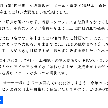
月（第1四半期）の反響数が、メール・電話で2656本、自社
と、今までに無い大変忙しい繁忙期でした。
フ増員が追いつかず、既存スタッフに大きな負担をかけて
向けて、年内のスタッフ増員を今まで以上に計画的且つ確実
とに３名づつ、年末までに12名増員する計画です。また、
ススタッフを含めると年末までに合計21名の純増員を予定し
く中、大変大きな目標ですが、諦めずに必ず達成したいと思
ロセスに対してAI（人工知能）の導入提案や、RPA化（ロ
省力化のアイデアも出てきてはおりますが、賃貸業界は未だ
るを得ないケースが多いのが現状です。
、オーナー様により一層喜んでいただけますよう、今年のス
ービス品質の向上を目指して精進いたしますので、ご指導の
a
mail
共
有