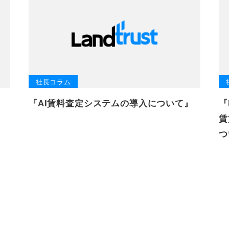
社長コラム
『AI賃料査定システムの導入について』
『
賃
つ