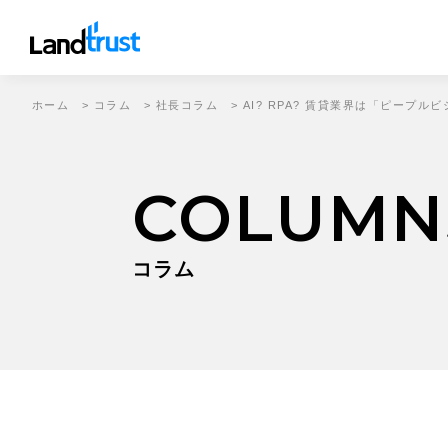
ホーム
>
コラム
>
社長コラム
>
AI? RPA? 賃貸業界は「ピープル
COLUMN
コラム