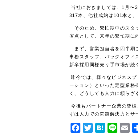
当社におきましては、1月〜3
317本、他社成約は101本
そのため、繁忙期中のスタッ
省点として、来年の繁忙期に
まず、営業担当者を四半期ご
事務スタッフ、バックオフィ
新卒採用同様売り手市場が続
昨今では、様々なビジネスプ
ーション）といった定型業務
く、どうしても人力に頼らざ
今後もパートナー企業の皆様
ずは人力での問題解決力とサ
Facebook
Twitter
Haten
Line
E