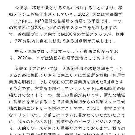
今後は、移動の要となる立地に出店することにより、移
動メッシュを毎年小さくしていき、2025年迄には首都圏ブ
ロック内に、約30箇所の営業所を出店する予定です。一つ
の営業所には2名から5名の営業スタッフを配置しますの
で、首都圏ブロック内では約100名の営業スタッフが、物件
まで20分以内に自在に移動できる拠点網が完成します。
中京・東海ブロックはマーケットが東西に広がってお
り、2020年、まずは浜松を出店予定地としております。
近畿エリアに於いては、大阪府全域の移動効率を向上さ
せるために梅田よりさらに南エリアに営業所を移動、神戸営
業所を明石に、そして現在の京都営業所を加えた3拠点とす
る予定です。営業所を増やしていくメリットは移動時間の短
縮だけでなくもう一つ、第二の目的があります。新たな地域
に営業所を出店することで営業所周辺からの営業スタッフ候
補の採用エントリーを増やすことです。これは、非常に大き
なメリットです。以前このコラムに書かせていただいたよう
に、我々のビジネスは、営業中心のピープルビジネスであ
り、人的リソースが何より重要だと考えております。我々の
もっとも重要な経営課題は、全国それぞれの地域で良い人材