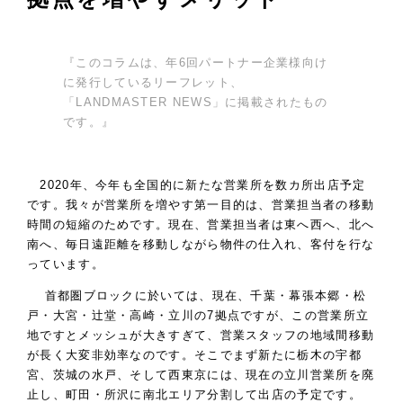
『このコラムは、年6回パートナー企業様向け
に発行しているリーフレット、
「LANDMASTER NEWS」に掲載されたもの
です。』
2020年、今年も全国的に新たな営業所を数カ所出店予定
です。我々が営業所を増やす第一目的は、営業担当者の移動
時間の短縮のためです。現在、営業担当者は東へ西へ、北へ
南へ、毎日遠距離を移動しながら物件の仕入れ、客付を行な
っています。
首都圏ブロックに於いては、現在、千葉・幕張本郷・松
戸・大宮・辻堂・高崎・立川の7拠点ですが、この営業所立
地ですとメッシュが大きすぎて、営業スタッフの地域間移動
が長く大変非効率なのです。そこでまず新たに栃木の宇都
宮、茨城の水戸、そして西東京には、現在の立川営業所を廃
止し、町田・所沢に南北エリア分割して出店の予定です。